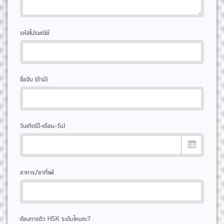
รหัสไปรษณีย์
ชื่อจีน (ถ้ามี)
วันเกิด(ปี-เดือน-วัน)
อาหาร/ยาที่แพ้
ต้องการติว HSK ระดับไหนคะ?